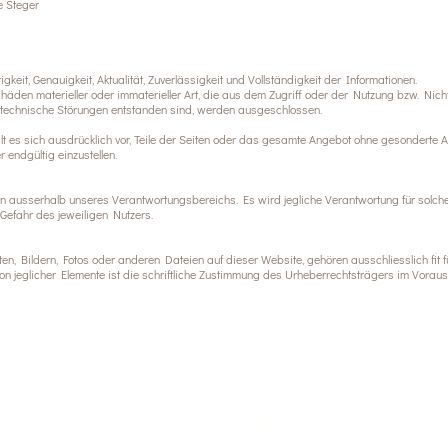
e Steger
keit, Genauigkeit, Aktualität, Zuverlässigkeit und Vollständigkeit der Informationen.
en materieller oder immaterieller Art, die aus dem Zugriff oder der Nutzung bzw. Nichtn
technische Störungen entstanden sind, werden ausgeschlossen.
ält es sich ausdrücklich vor, Teile der Seiten oder das gesamte Angebot ohne gesonderte 
 endgültig einzustellen.
en ausserhalb unseres Verantwortungsbereichs. Es wird jegliche Verantwortung für solche
Gefahr des jeweiligen Nutzers.
en, Bildern, Fotos oder anderen Dateien auf dieser Website, gehören ausschliesslich fit 
 jeglicher Elemente ist die schriftliche Zustimmung des Urheberrechtsträgers im Voraus
Ich freue mich auf deine Nachricht