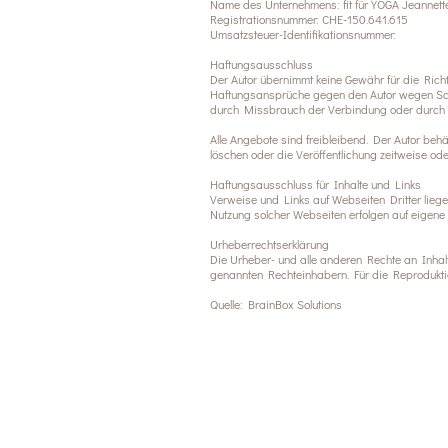
Name des Unternehmens: fit für YOGA Jeannett
Registrationsnummer: CHE-150.641.615
Umsatzsteuer-Identifikationsnummer:
Haftungsausschluss
Der Autor übernimmt keine Gewähr für die Richtig
Haftungsansprüche gegen den Autor wegen Schäd
durch Missbrauch der Verbindung oder durch 
Alle Angebote sind freibleibend. Der Autor beh
löschen oder die Veröffentlichung zeitweise oder
Haftungsausschluss für Inhalte und Links
Verweise und Links auf Webseiten Dritter lieg
Nutzung solcher Webseiten erfolgen auf eigene 
Urheberrechtserklärung
Die Urheber- und alle anderen Rechte an Inhalt
genannten Rechteinhabern. Für die Reproduktion
Quelle:
BrainBox Solutions