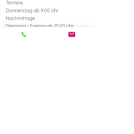
Termine
Donnerstag ab 9.00 Uhr
Nachmittage
Dienstag - Freitag ab 13.00 Uhr
Ich freue mich auf deine Nachricht
Kontakt
fit für YOGA
jeannette steger
Ergolzstrasse 52 | 4415 Lausen
+41 79 457 45 27
|
info@fit-fuer-yoga.com
Ferien 2026
20. Juli - 9. August 2026
5. - 11. Oktober 2026
24. Dezember 26 - 3. Januar 27
Rechtliches
Anmeldeformular |
AGB
Datenschutz |
Impressum